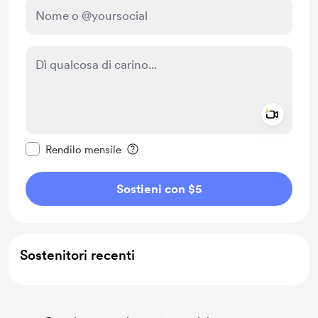
Add a 
Rendi questo messaggio privato
Rendilo mensile
Sostieni con $5
Sostenitori recenti