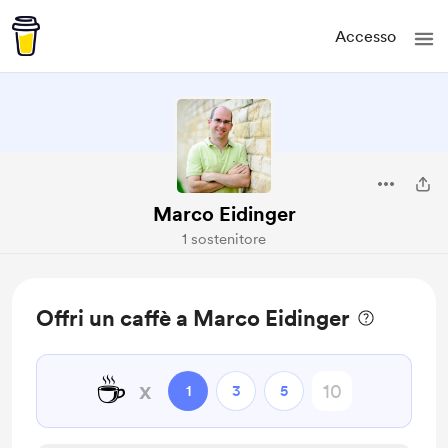
Accesso
Marco Eidinger
1 sostenitore
Offri un caffè a Marco Eidinger
☕
x
1
3
5