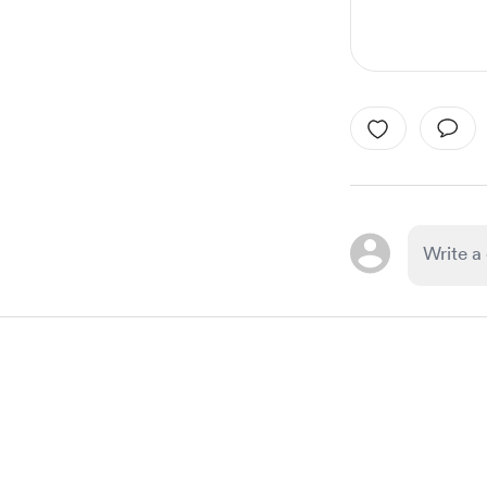
Item
1
of
1