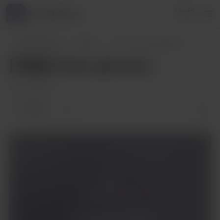
Login
Lucy Melatonin
Lucy Melatonin
Posts
[ F4M ] Неко-дівчинка
[ F4M ] Неко-дівчинка
Aug 15, 2023
5 likes
Members only