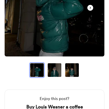
Item
1
of
3
Item
1
of
3
Enjoy this post?
Buy Louis Wesner a coffee