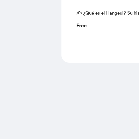
✍️ ¿Qué es el Hangeul? Su his
cultura y origen | Lección +
Free
Actividades