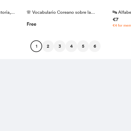
toria,
🌸 Vocabulario Coreano sobre la
🔤 Alfab
€7
Primavera | Lección + Actividades
Lacuet | 
Free
€4 for me
1
2
3
4
5
6