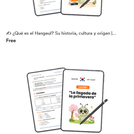
✍️ ¿Qué es el Hangeul? Su historia, cultura y origen |
Free
Lección + Actividades