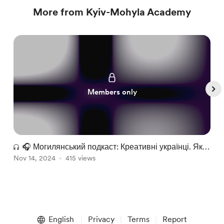
More from Kyiv-Mohyla Academy
Members only
🎧 Могилянський подкаст: Креативні українці. Як
В
Nov 14, 2024
розвивати власну креативність?|Влад Болсун
415 views
з
D
Item
1
English
Privacy
Terms
Report
of