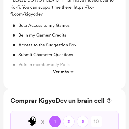
PLEASE DO NOT CLAIM THIS! I have moved over to
Ko-fi. You can support me there: https://ko-
fi.com/kigyodev
Beta Access to my Games
Be in my Games' Credits
Access to the Suggestion Box
Submit Character Questions
Vote in member-only Polls
Ver más
15% Discount on Commissions
Discord Role
Free Wallpaper Downloads
Comprar KigyoDev un brain cell
🧠
x
1
3
5