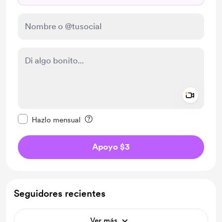
Add a 
Configurar este mensaje como privado
Hazlo mensual
Apoyo $3
Seguidores recientes
Ver más