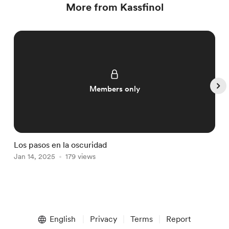
More from Kassfinol
Members only
Los pasos en la oscuridad
A
Jan 14, 2025
179 views
J
Item
1
English
Privacy
Terms
Report
of