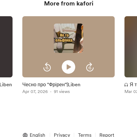
More from kafori
|Liben
Чесно про "Фрірен"|Liben
Я т
Apr 07, 2026
91 views
Mar 0
English
Privacy
Terms
Report