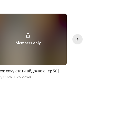
Members only
Member
еж хочу стати айдолкою![ep30]
Знову вигнали за б
2, 2026
75 views
Feb 13, 2026
[ep29]
21 views