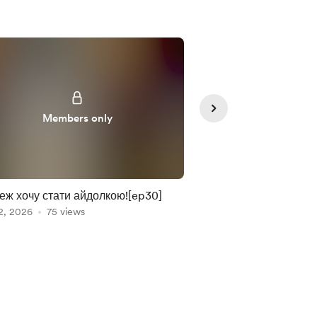
Members only
Member
еж хочу стати айдолкою![ep30]
Знову вигнали за б
2, 2026
75 views
Feb 13, 2026
[ep29]
21 views