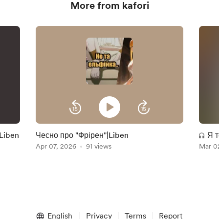
More from kafori
|Liben
Чесно про "Фрірен"|Liben
Я т
Apr 07, 2026
91 views
Mar 0
English
Privacy
Terms
Report