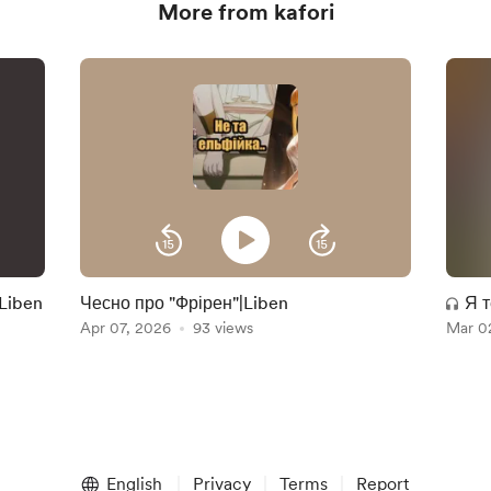
More from kafori
|Liben
Чесно про "Фрірен"|Liben
Я т
Apr 07, 2026
93 views
Mar 0
English
Privacy
Terms
Report