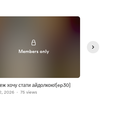
Members only
Member
еж хочу стати айдолкою![ep30]
Знову вигнали за б
2, 2026
75 views
Feb 13, 2026
[ep29]
21 views