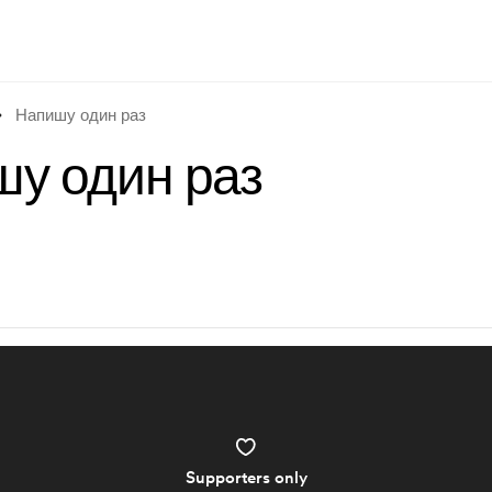
Напишу один раз
у один раз
Supporters only