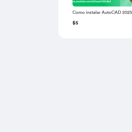
Como instalar AutoCAD 202
legal 🤑😲(PDF Guia)
$5