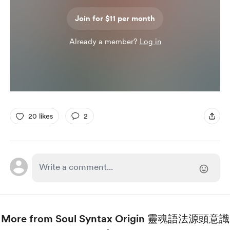
Join for $11 per month
Already a member?
Log in
20 likes
2
More from Soul Syntax Origin 靈魂語法源頭意識