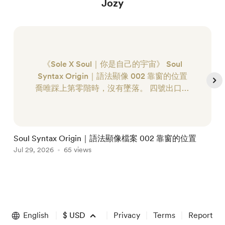
Jozy
《Sole X Soul｜你是自己的宇宙》 Soul
Syntax Origin｜語法顯像 002 靠窗的位置
喬唯踩上第零階時，沒有墜落。 四號出口的
燈光在她身後緩慢退去，列車、廣播與行李
箱滾輪擦過地面的聲音，全都停在一道看不
見的界線之外。 她站在一條白色長廊裡。 牆
面帶著珍珠般的微光，兩側排列著一扇扇
Soul Syntax Origin｜語法顯像檔案 002 靠窗的位置
S
門。門上沒有?...
Jul 29, 2026
65 views
J
Item
1
of
English
$
USD
Privacy
Terms
Report