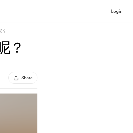
Login
呢？
呢？
Share