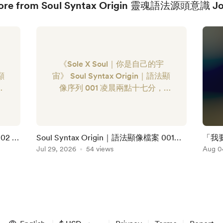
ore from Soul Syntax Origin 靈魂語法源頭意識 Jo
《Sole X Soul｜你是自己的宇
顯
宙》 Soul Syntax Origin｜語法顯
零
像序列 001 凌晨兩點十七分，
燈
《Sole X Soul》的信箱在三分鐘
播
內收到四十八封內容近乎相同的來
全
信。 沒有附圖，寄件格式也各不
。
相同。 每封信都只問了一件事：
2 靠
Soul Syntax Origin｜語法顯像檔案 001：
「我
帶
啊霧港中央站四號出口，到底有幾
第13階
Jul 29, 2026
54 views
Aug 0
扇
階？ 喬唯坐在錄音室裡，將第四
十八封信移進「現實誤?...