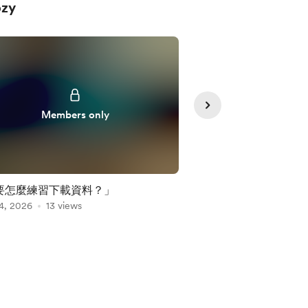
zy
給已經完成30 
寫私人模組的你
Members only
場域運算速度很
種頻率正在同時
人正在快速釋放
荷、身體壓力與
命需要重新整理
要怎麼練習下載資料？」
30 天五維意識語法
部分的人則進入
4, 2026
13 views
Aug 07, 2026
5 views
經接收到新的方
與行.