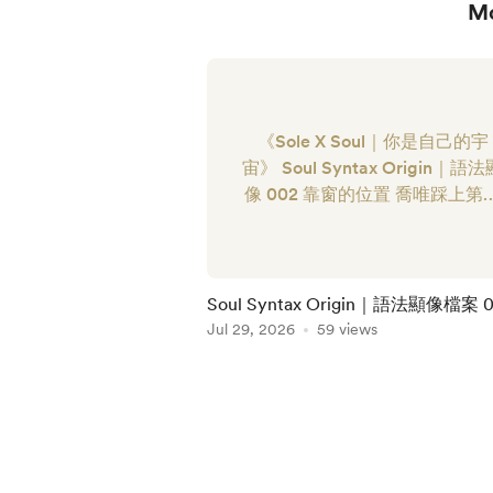
M
《Sole X Soul｜你是自己的宇
宙》 Soul Syntax Origin｜語法
像 002 靠窗的位置 喬唯踩上第
階時，沒有墜落。 四號出口的
光在她身後緩慢退去，列車、廣
與行李箱滾輪擦過地面的聲音，
都停在一道看不見的界線之外
Soul Syntax Origin｜語法顯像檔案 00
她站在一條白色長廊裡。 牆面
窗的位置
Jul 29, 2026
59 views
著珍珠般的微光，兩側排列著一
扇門。門上沒有?...
Item
1
of
5