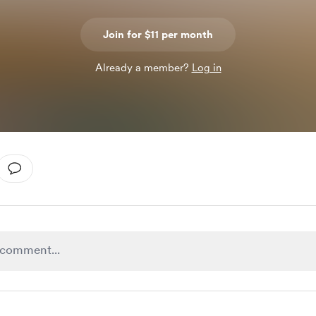
Join for $11 per month
Already a member?
Log in