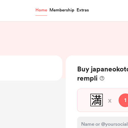
Home
Membership
Extras
Buy japaneokoto
rempli
🈵
x
1