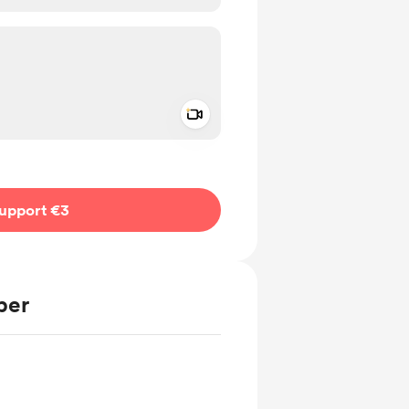
Add a video message
ivate
upport €3
ber