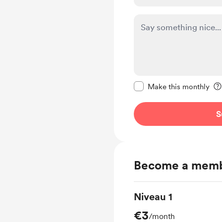
Make this message pr
Make this monthly
S
Become a mem
Niveau 1
€3
/month