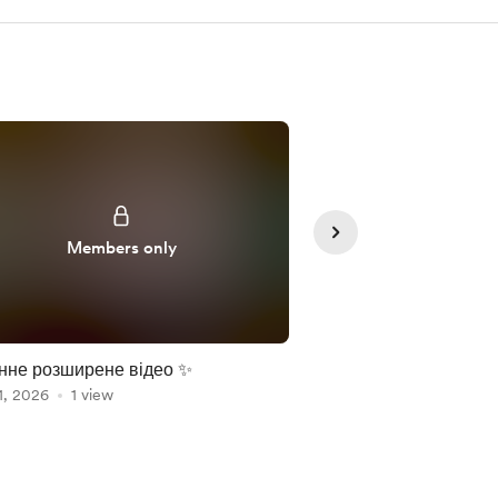
Members only
Member
нне розширене відео ✨
Відео, що можна под
1, 2026
1 view
інтеграції 🙏
Jul 26, 2026