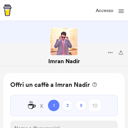
Accesso
Imran Nadir
Offri un caffè a Imran Nadir
☕
x
1
3
5