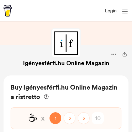
Login
Igényesférfi.hu Online Magazin
Buy Igényesférfi.hu Online Magazin
a ristretto
☕
x
1
3
5