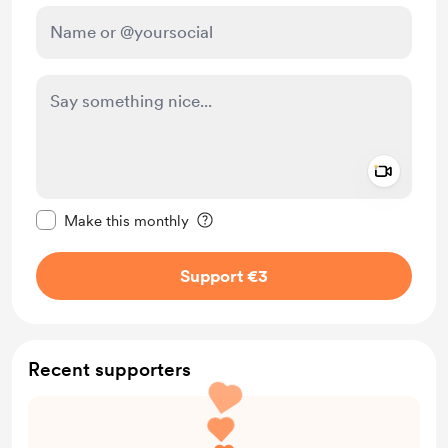
Add a 
Make this message private
Make this monthly
Support €3
Recent supporters