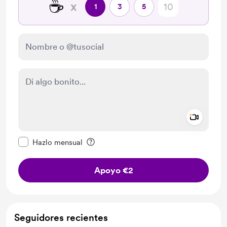
☕
x
1
3
5
Add a 
Configurar este mensaje como privado
Hazlo mensual
Apoyo €2
Seguidores recientes