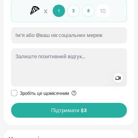
🍕
x
1
3
5
Add a 
Зробити це повідомлення приватним
Зробіть це щомісячним
Підтримати $3