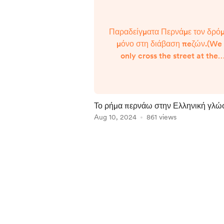
Παραδείγματα Περνάμε τον δρό
μόνο στη διάβαση πeζών.(We
only cross the street at the
pedestrian crossing) Η ομαδα
μας πέρασε στον τελικό.( Our
team made it to the finals) Ο
Τασος πέρασε την πρώτη τάξη.
Το ρήμα περνάω στην Ελληνική γλ
(Tasos has finished the first clas
και οι πολλές σημασίες και χρήσεις τ
Aug 10, 2024
861 views
Δεν πέρασα τα μαθηματικα,
πρέπει να ...
Item
1
of
4