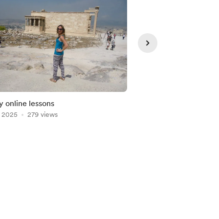
y online lessons
Audio book
, 2025
279 views
Jul 19, 2025
246 view