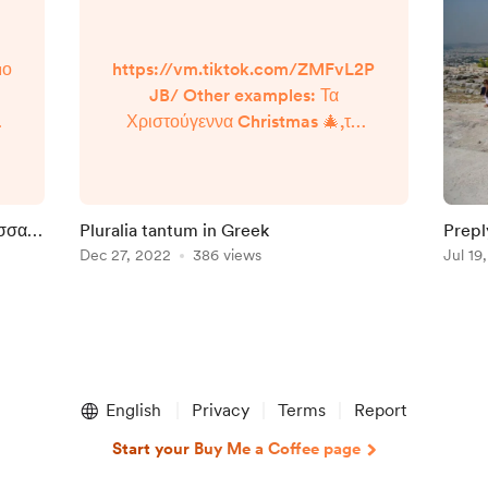
μο
https://vm.tiktok.com/ZMFvL2P
JB/ Other examples: Τα
Χριστούγεννα Christmas 🎄,τα
Φώτα (celebations and hollidays
in general are plural) Τα γενέθλια
Birthday 🥳 ΤΑ διόδια Toll,toll
bridge Οι διακοπές Vacation ✈️
ώσσα
Pluralia tantum in Greek
Prepl
s)
Τα Βαλκάνια, οι Βερμούδες , οι
ου
Dec 27, 2022
386 views
Jul 19
Δελφοί, τα Επτάνησα Τα
Ελληνικα, τα Αγγλικά....
English
Privacy
Terms
Report
Start your Buy Me a Coffee page