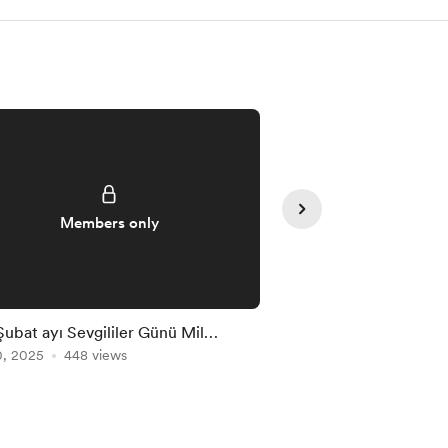
Members only
Member
ubat ayı Sevgililer Günü Mil
Türk Hava Yolları %30
anyası
0, 2025
448 views
Dec 12, 2025
314 vie