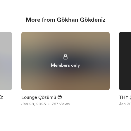
More from Gökhan Gökdeniz
Members only
🚀
Lounge Çözümü 😎
THY Ş
Jan 28, 2025
767 views
Kamp
Jan 3