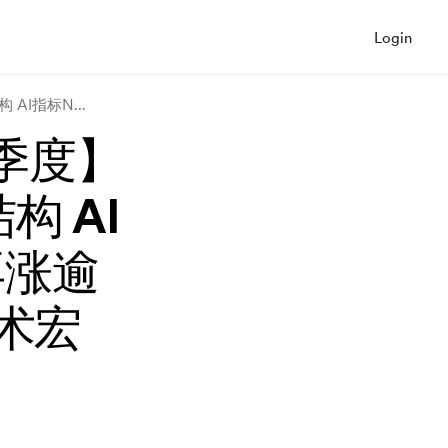
Login
构 AI指标N
...
季度】
构 AI
再涨逾
术宏