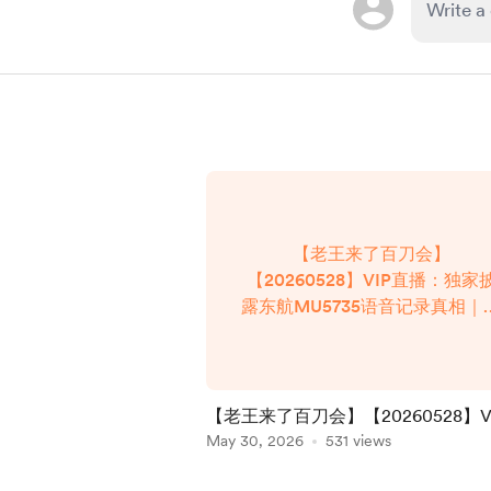
【老王来了百刀会】
【20260528】VIP直播：独家
露东航MU5735语音记录真相｜
俄一揽子协议与中俄关系的必然
逼｜成为老王来了的会员 在线
放，请复制链接后在浏览器打开
https://god-
【老王来了百刀会】【20260528】V
ys.com/video/108.html
播：独家披露东航MU5735语音记录
May 30, 2026
531 views
中俄一揽子协议与中俄关系的必然撕