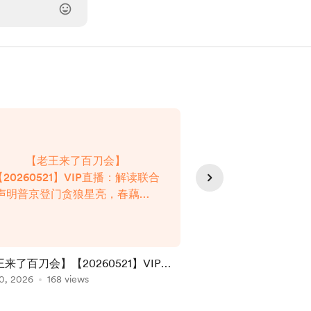
【老王来了百刀会】
【森财技术宏
【20260521】VIP直播：解读联合
【20260527】台
声明普京登门贪狼星亮，春藕斋8
《会员专享》森
大惊奇台海6月11月最危险时段，
1125集 在线
老习能否抓住统一台湾的历史机遇
在浏览器打开： ht
｜成为老王来了的会员 在线播
ys.com/vide
放，请复制链接后在浏览器打开：
来了百刀会】【20260521】VIP直
【森财技术宏观2026年
https://god-
解读联合声明普京登门贪狼星亮，春
0, 2026
168 views
台指! 运输! 核聚变!
May 30, 2026
110 vie
ys.com/video/108.html
8大惊奇台海6月11月最危险时段，老
宏观 第1125集