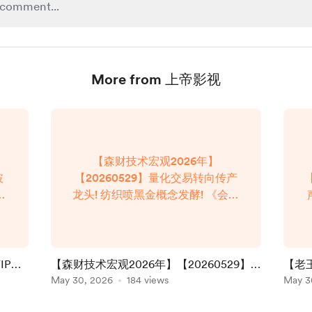
More from 上帝影视
【森财技术宏观2026年】
披
【20260529】量化交易转向传产
中
龙头! 纺织喷黑金概念发酵! 《会员
撕
专享》森财技术宏观 第1127集 在
播
线播放，请复制链接后在浏览器打
：
开： https://god-
ys.com/video/295.html
IP直
【森财技术宏观2026年】【20260529】
【老王
真相｜
量化交易转向传产龙头! 纺织喷黑金概念发
May 30, 2026
184 views
播：
May 3
逼｜
酵! 《会员专享》森财技术宏观 第1127集
藕斋