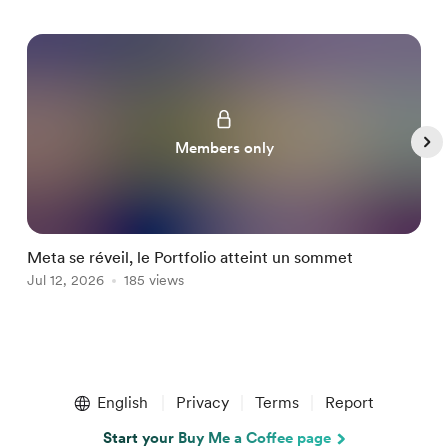
Members only
Meta se réveil, le Portfolio atteint un sommet
L
Jul 12, 2026
185 views
J
Item
1
English
Privacy
Terms
Report
of
5
Start your Buy Me a Coffee page