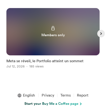
Members only
Meta se réveil, le Portfolio atteint un sommet
L
Jul 12, 2026
185 views
J
Item
1
English
Privacy
Terms
Report
of
5
Start your Buy Me a Coffee page