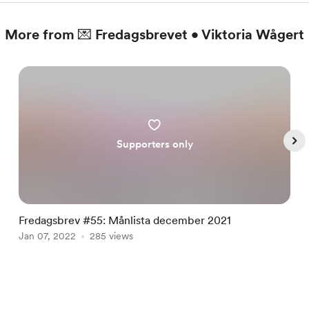
More from 💌 Fredagsbrevet • Viktoria Wågert
Supporters only
Fredagsbrev #55: Månlista december 2021
F
Jan 07, 2022
285 views
J
Item