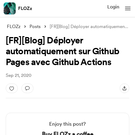
Login
FLOZz
FLOZz
Posts
[FR][Blog] Déployer automatiquement sur
.
[FR][Blog] Déployer
automatiquement sur Github
Pages avec Github Actions
Sep 21, 2020
Enjoy this post?
Buy FLOZz a coffee