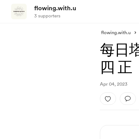
flowing.with.u
3 supporters
flowing.with.u
每日塔羅
四 正
Apr 04, 2023