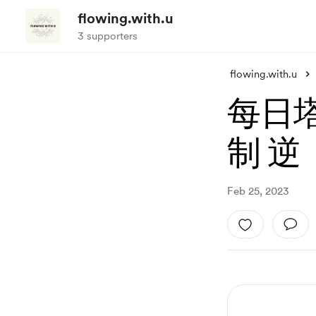
flowing.with.u
3 supporters
flowing.with.u
每日塔羅
制 逆
Feb 25, 2023