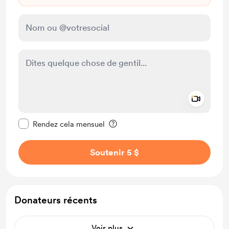
Add a 
Rendre ce message privé
Rendez cela mensuel
Soutenir 5 $
Donateurs récents
Voir plus