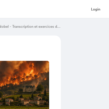
Login
Marie Curie, la scientifique franco-polonaise aux deux prix Nobel - Transcription et exercices de vocabulaire