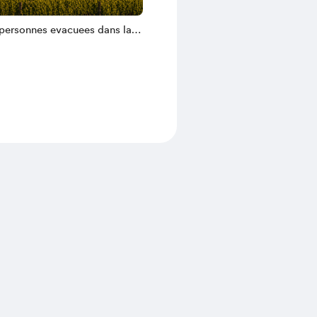
personnes evacuees dans la
e Bordeaux a cause des feux
- Transcription en PDF