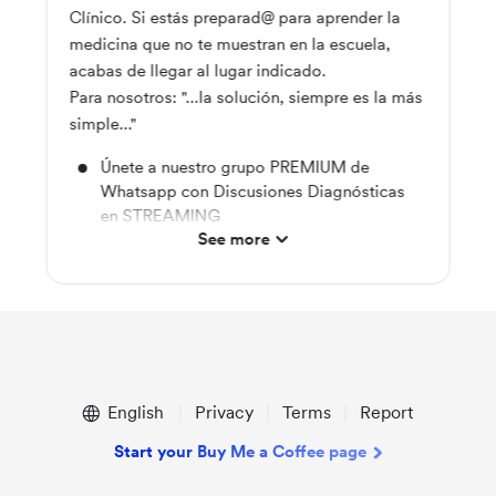
Clínico. Si estás preparad@ para aprender la
medicina que no te muestran en la escuela,
acabas de llegar al lugar indicado.
Para nosotros: "...la solución, siempre es la más
simple..."
Únete a nuestro grupo PREMIUM de
Whatsapp con Discusiones Diagnósticas
en STREAMING
See more
Gana acceso a contenido médico exclusivo
Podcast consejos de estudio y discusión
de temas médicos cada mes
Videos exclusivos en Youtube
Descuentos del 20% en todos los servicios
English
Privacy
Terms
Report
y productos
Start your Buy Me a Coffee page