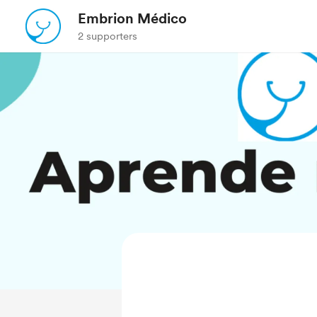
Embrion Médico
2 supporters