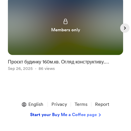
Members only
Проєкт будинку 160м.кв. Огляд конструктиву.
Б
Розглядаю як типовий.
Sep 26, 2025
86 views
К
F
Item
1
English
Privacy
Terms
Report
of
5
Start your Buy Me a Coffee page