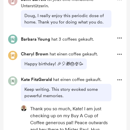
Unterstützerin.
Doug, I really enjoy this periodic dose of
home. Thank you for doing what you do.
Barbara Young
hat 3 coffees gekauft.
Cheryl Brown
hat einen coffee gekauft.
Happy birthday! 🎉🎈🎁🎂🍨🥳
Kate FitzGerald
hat einen coffee gekauft.
Keep writing. This story evoked some
powerful memories.
Thank you so much, Kate! I am just
checking up on my Buy A Cup of
Coffee generous pal! Peace outwards
and hey there to Mister Paul. Hug,