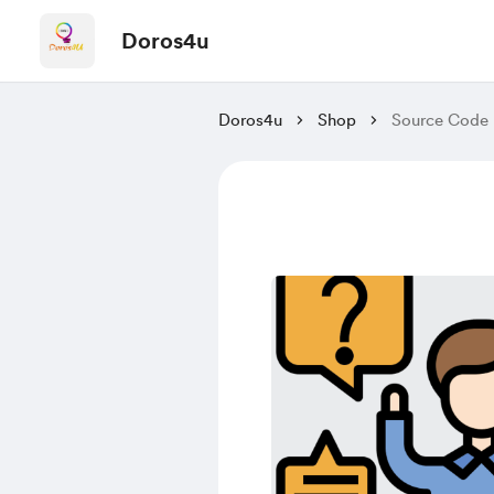
Doros4u
Doros4u
Shop
Source Code