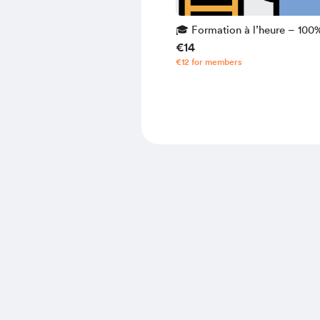
🎓 Formation à l’heure – 100
€14
distance
€12 for members