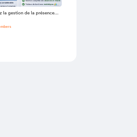
 la gestion de la présence
e société !
embers