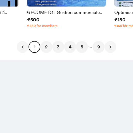
% à
GECOMETO : Gestion commerciale
Optimisez
€500
€180
complète
dans votr
€480 for members
€160 for m
...
1
2
3
4
5
9