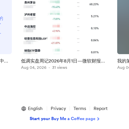
的
了
么
来
问
0
每
中澳
低调实盘周记2026年8月1日—微软财报超
我的
复
我出
预期, AI硬件股大跌
Aug 04, 2026
31 views
美，
Aug 0
长
English
Privacy
Terms
Report
Start your Buy Me a Coffee page