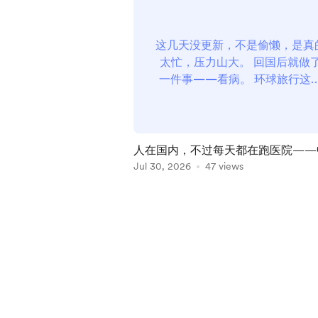
这几天没更新，不是偷懒，是真
太忙，压力山大。 回国后就做
一件事——看病。 环球旅行这
久，积累了一些老毛病。这次回
正就决定集中处理一下。 三个
题：腰、手指、痣 手指问题 202
年新冠疫情期间墨尔本封城时，
人在国内，不过每天都在跑医院——
天关在家里刷手机，右手中指反
医疗的真实体验对比，顺便请大家帮
Jul 30, 2026
47 views
受到挤压，形成积液，破了之后
出主意
出?...
Item
1
of
5