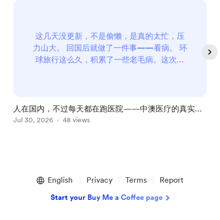
这几天没更新，不是偷懒，是真的太忙，压
力山大。 回国后就做了一件事——看病。 环
球旅行这么久，积累了一些老毛病。这次回
来正就决定集中处理一下。 三个问题：腰、
手指、痣 手指问题 2020年新冠疫情期间墨
尔本封城时，每天关在家里刷手机，右手中
指反复受到挤压，形成积液，破了之后长
人在国内，不过每天都在跑医院——中澳医疗的真实体
出?...
验对比，顺便请大家帮我出出主意
Jul 30, 2026
48 views
A
Item
1
English
Privacy
Terms
Report
of
5
Start your Buy Me a Coffee page