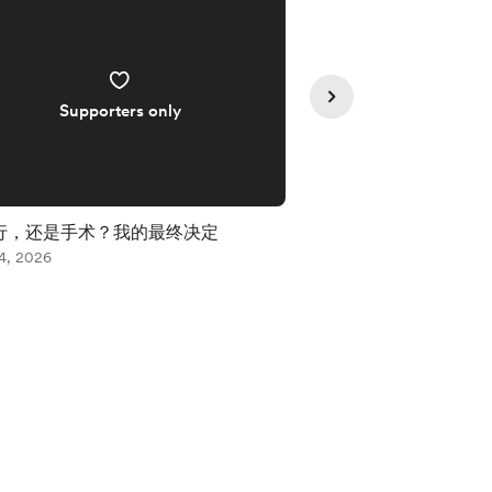
Supporters only
Supporte
行，还是手术？我的最终决定
2026年6月环球旅
4, 2026
港、柬埔寨花费全记
Aug 02, 2026