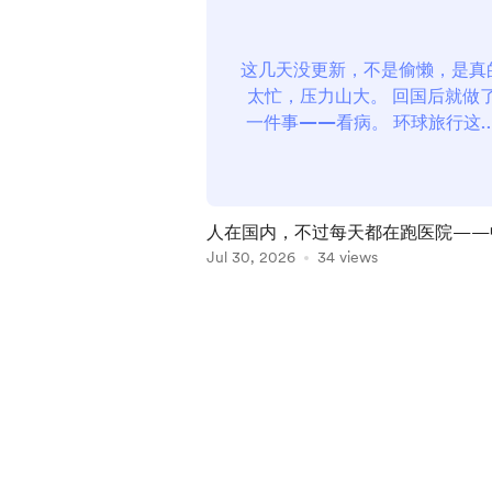
这几天没更新，不是偷懒，是真
太忙，压力山大。 回国后就做
一件事——看病。 环球旅行这
久，积累了一些老毛病。这次回
正就决定集中处理一下。 三个
题：腰、手指、痣 手指问题 202
年新冠疫情期间墨尔本封城时，
人在国内，不过每天都在跑医院——
天关在家里刷手机，右手中指反
医疗的真实体验对比，顺便请大家帮
Jul 30, 2026
34 views
受到挤压，形成积液，破了之后
出主意
出?...
Item
1
of
5