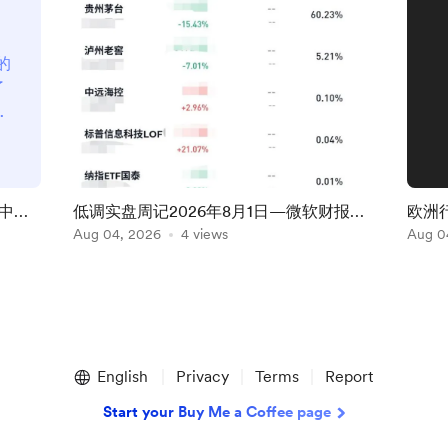
的
了
么
来
问
0
每
中澳
低调实盘周记2026年8月1日—微软财报超
欧洲
复
我出
预期, AI硬件股大跌
Aug 04, 2026
4 views
Aug 0
长
English
Privacy
Terms
Report
Start your Buy Me a Coffee page