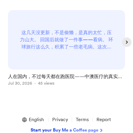
这几天没更新，不是偷懒，是真的太忙，压
力山大。 回国后就做了一件事——看病。 环
球旅行这么久，积累了一些老毛病。这次回
来正就决定集中处理一下。 三个问题：腰、
手指、痣 手指问题 2020年新冠疫情期间墨
尔本封城时，每天关在家里刷手机，右手中
指反复受到挤压，形成积液，破了之后长
人在国内，不过每天都在跑医院——中澳医疗的真实体
出?...
验对比，顺便请大家帮我出出主意
Jul 30, 2026
45 views
A
Item
1
English
Privacy
Terms
Report
of
5
Start your Buy Me a Coffee page