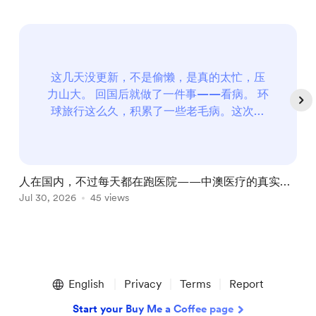
这几天没更新，不是偷懒，是真的太忙，压
力山大。 回国后就做了一件事——看病。 环
球旅行这么久，积累了一些老毛病。这次回
来正就决定集中处理一下。 三个问题：腰、
手指、痣 手指问题 2020年新冠疫情期间墨
尔本封城时，每天关在家里刷手机，右手中
指反复受到挤压，形成积液，破了之后长
人在国内，不过每天都在跑医院——中澳医疗的真实体
出?...
验对比，顺便请大家帮我出出主意
Jul 30, 2026
45 views
A
Item
1
English
Privacy
Terms
Report
of
5
Start your Buy Me a Coffee page