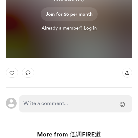
Join for $6 per month
Already a member?
Log in
More from 低调FIRE道