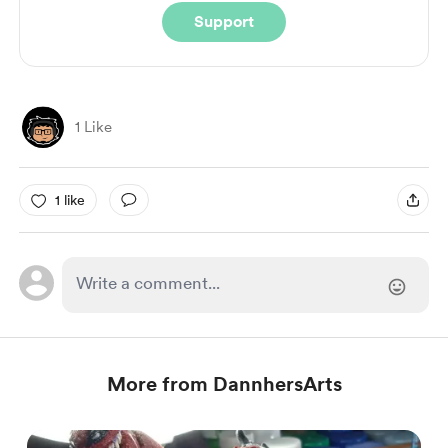
Support
1 Like
1 like
More from DannhersArts