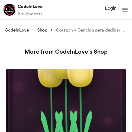
CodeInLove
Login
2 supporters
CodeInLove
Shop
Corazón y Canción para dedicar 💖🎶
More from CodeInLove’s Shop