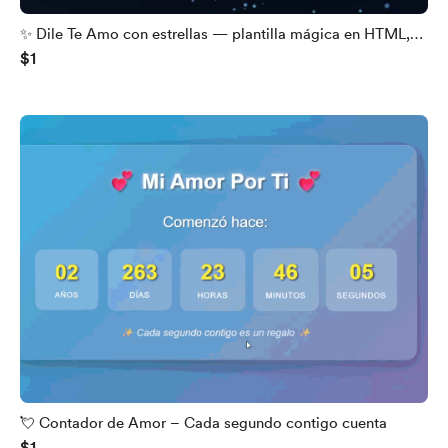
✨ Dile Te Amo con estrellas — plantilla mágica en HTML,
$1
CSS y JS 💫
💘 Contador de Amor – Cada segundo contigo cuenta
$1