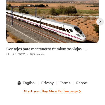
Consejos para mantenerte fit mientras viajas |
¿
Newsletter #4: Top 3 artículos de esta sema
Oct 23, 2021
679 views
y
S
Item
1
English
Privacy
Terms
Report
of
4
Start your Buy Me a Coffee page