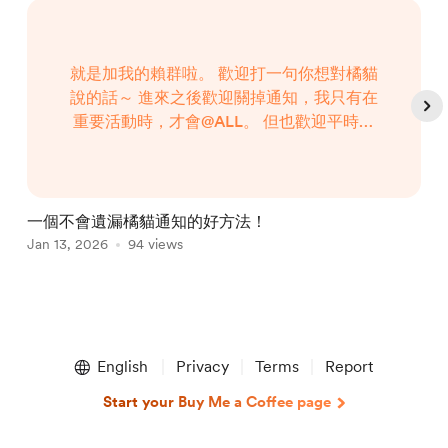
就是加我的賴群啦。 歡迎打一句你想對橘貓
說的話～ 進來之後歡迎關掉通知，我只有在
重要活動時，才會@ALL。 但也歡迎平時一
起上來嘻嘻哈哈收穫快樂！ 您已被邀請加入
「 摸魚橘貓的AI生活實驗室 」 PS：已經有
DC橘色身份組的橘寶教徒可以不用FOMO噢
～我們裏面的內容當然是最關鍵、有趣又有
一個不會遺漏橘貓通知的好方法！
知識的?...
Jan 13, 2026
94 views
J
Item
1
English
Privacy
Terms
Report
of
5
Start your Buy Me a Coffee page