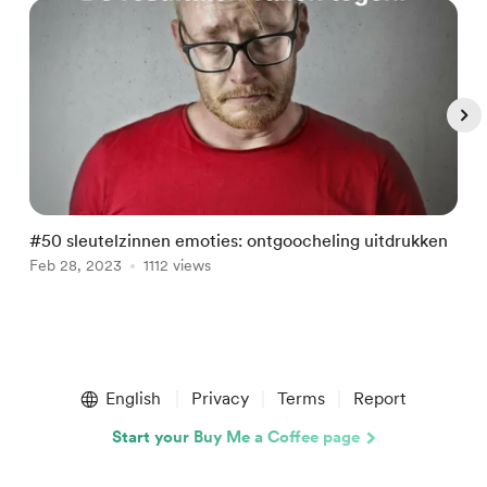
#50 sleutelzinnen emoties: ontgoocheling uitdrukken
#
Feb 28, 2023
1112 views
F
Item
1
English
Privacy
Terms
Report
of
5
Start your Buy Me a Coffee page