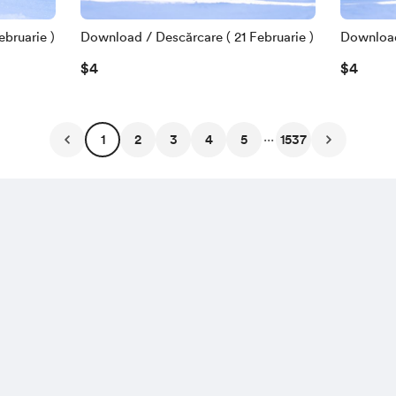
bruarie )
Download / Descărcare ( 21 Februarie )
Download 
$4
$4
...
1
2
3
4
5
1537