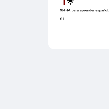
184-IA para aprender español.
enemiga o… las dos cosas?
£1