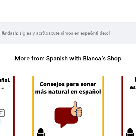
 &ndash; siglas y acr&oacute;nimos en espa&ntilde;ol
More from Spanish with Blanca’s Shop