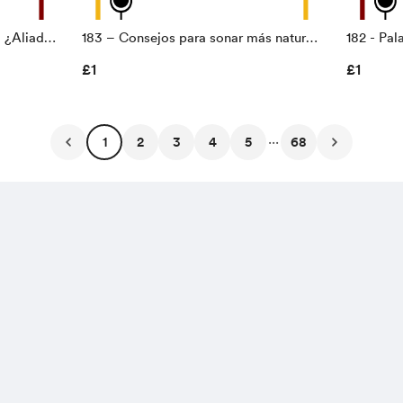
 ¿Aliada,
183 – Consejos para sonar más natural
182 - Pal
en español
usamos a
£1
£1
...
1
2
3
4
5
68