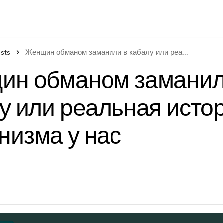
sts
Женщин обманом заманили в кабалу или реа
...
ин обманом заманил
у или реальная исто
изма у нас