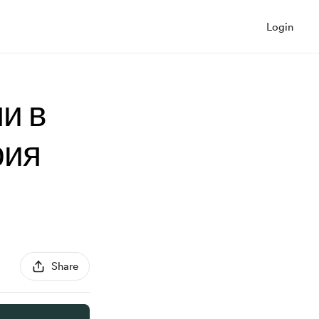
Login
и в
рия
Share