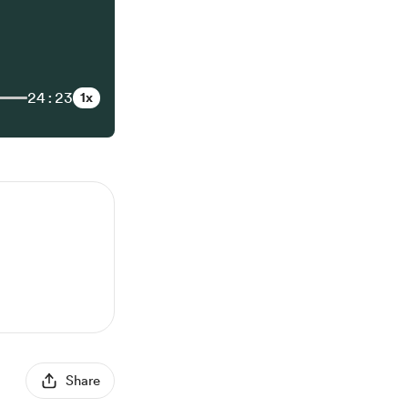
24:23
1x
Share