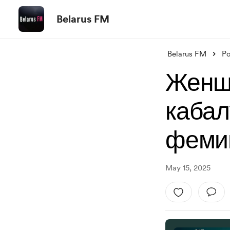
Belarus FM
Belarus FM
Po
Женщ
кабал
фемин
May 15, 2025