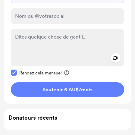
Add a 
Rendre ce message privé
Rendez cela mensuel
Soutenir 5 AU$
/mois
Donateurs récents