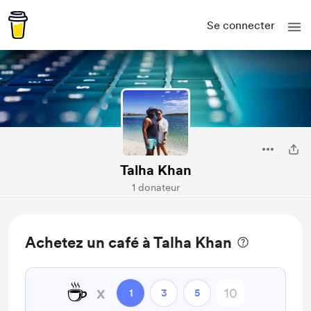
Se connecter
Talha Khan
1 donateur
Achetez un café à Talha Khan
☕
x
1
3
5